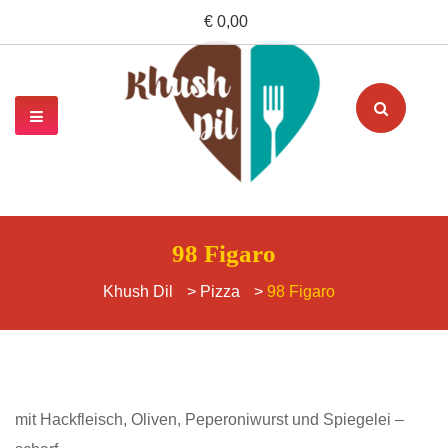
€ 0,00
98 Figaro
Khush Dil
>
Pizza
>
98 Figaro
mit Hackfleisch, Oliven, Peperoniwurst und Spiegelei –