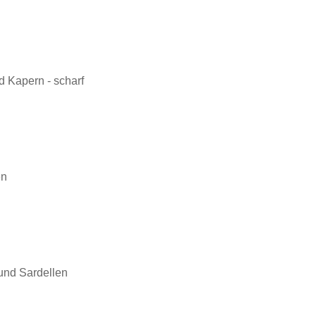
d Kapern - scharf
en
 und Sardellen