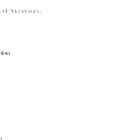
 und Peperoniwurst
inken
h