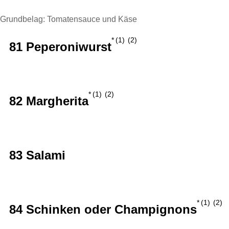
Grundbelag: Tomatensauce und Käse
1
2
81 Peperoniwurst
1
2
82 Margherita
83 Salami
1
2
84 Schinken oder Champignons