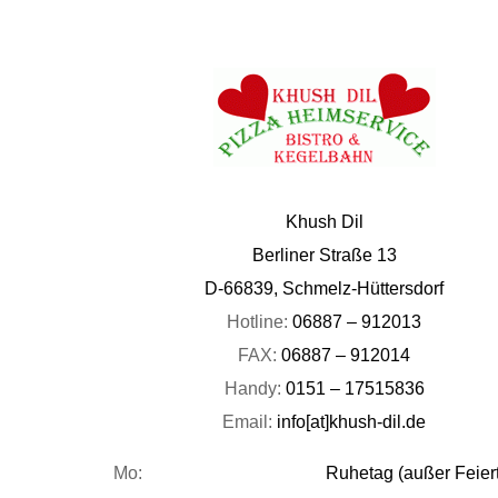
Khush Dil
Berliner Straße 13
D-66839, Schmelz-Hüttersdorf
Hotline:
06887 – 912013
FAX:
06887 – 912014
Handy:
0151 – 17515836
Email:
info[at]khush-dil.de
Mo:
Ruhetag (außer Feier