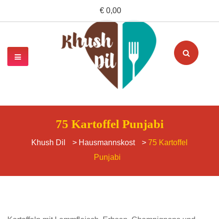
€ 0,00
75 Kartoffel Punjabi
Khush Dil
>
Hausmannskost
>
75 Kartoffel
Punjabi