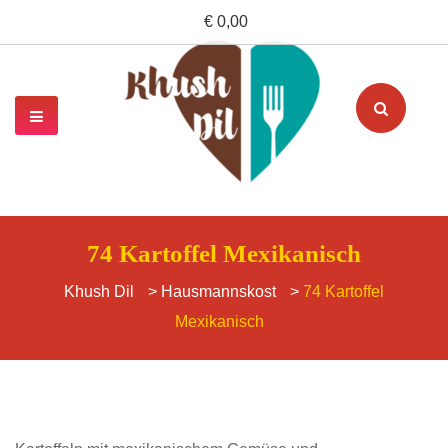
€ 0,00
74 Kartoffel Mexikanisch
Khush Dil
>
Hausmannskost
>
74 Kartoffel
Mexikanisch