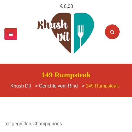
€ 0,00
149 Rumpsteak
Khush Dil
>
Gerichte vom Rind
>
149 Rumpsteak
mit gegrillten Champignons