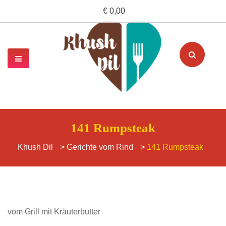
€ 0,00
141 Rumpsteak
Khush Dil
>
Gerichte vom Rind
>
141 Rumpsteak
vom Grill mit Kräuterbutter