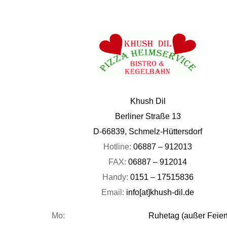
Khush Dil
Berliner Straße 13
D-66839, Schmelz-Hüttersdorf
Hotline:
06887 – 912013
FAX:
06887 – 912014
Handy:
0151 – 17515836
Email:
info[at]khush-dil.de
Mo:
Ruhetag (außer Feier