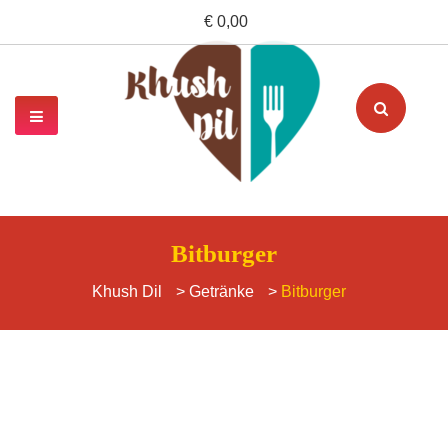
€ 0,00
Bitburger
Khush Dil
>
Getränke
>
Bitburger