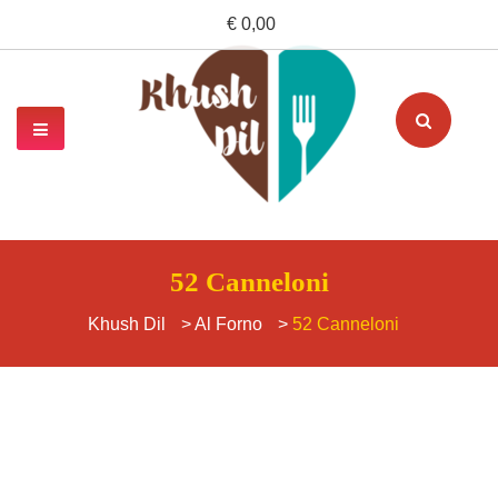
€ 0,00
52 Canneloni
Khush Dil
>
Al Forno
>
52 Canneloni