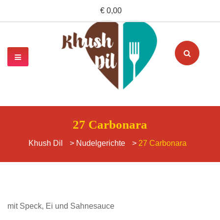
€ 0,00
27 Carbonara
Khush Dil
>
Nudelgerichte
>
27 Carbonara
mit Speck, Ei und Sahnesauce