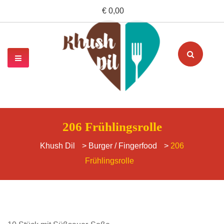
€ 0,00
206 Frühlingsrolle
Khush Dil
>
Burger / Fingerfood
>
206
Frühlingsrolle