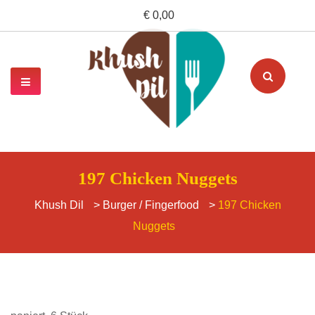
€ 0,00
197 Chicken Nuggets
Khush Dil
>
Burger / Fingerfood
>
197 Chicken
Nuggets