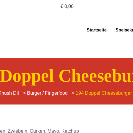
€ 0,00
Startseite
Speisek
 Doppel Cheesebu
Khush Dil
>
Burger / Fingerfood
>
194 Doppel Cheeseburger
aten, Zwiebeln, Gurken, Mayo, Ketchup