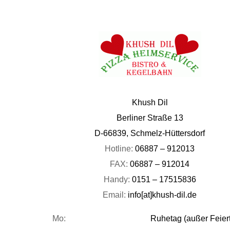
Khush Dil
Berliner Straße 13
D-66839, Schmelz-Hüttersdorf
Hotline:
06887 – 912013
FAX:
06887 – 912014
Handy:
0151 – 17515836
Email:
info[at]khush-dil.de
Mo:
Ruhetag (außer Feier