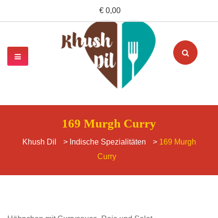
€ 0,00
169 Murgh Curry
Khush Dil
>
Indische Spezialitäten
>
169 Murgh
Curry