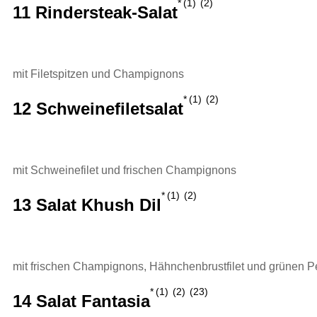
1
2
11 Rindersteak-Salat
mit Filetspitzen und Champignons
1
2
12 Schweinefiletsalat
mit Schweinefilet und frischen Champignons
1
2
13 Salat Khush Dil
mit frischen Champignons, Hähnchenbrustfilet und grünen P
1
2
23
14 Salat Fantasia