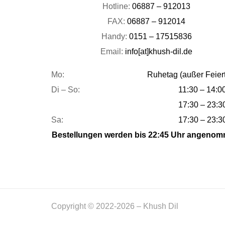
Hotline:
06887 – 912013
FAX:
06887 – 912014
Handy:
0151 – 17515836
Email:
info[at]khush-dil.de
Mo:
Ruhetag (außer Feier
Di – So:
11:30 – 14:0
17:30 – 23:3
Sa:
17:30 – 23:3
Bestellungen werden bis 22:45 Uhr angenom
Copyright © 2022-2026 – Khush Dil