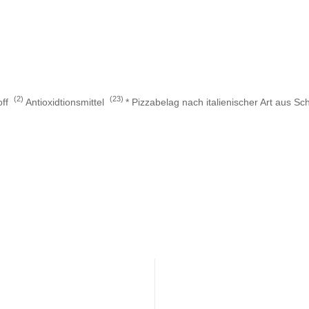
2
23
ff
Antioxidtionsmittel
* Pizzabelag nach italienischer Art aus Sc