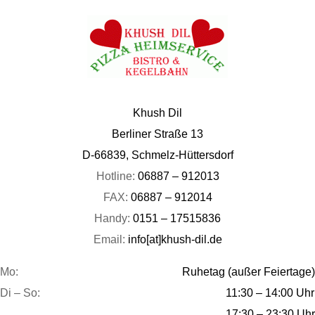
Khush Dil
Berliner Straße 13
D-66839, Schmelz-Hüttersdorf
Hotline:
06887 – 912013
FAX:
06887 – 912014
Handy:
0151 – 17515836
Email:
info[at]khush-dil.de
Mo:
Ruhetag (außer Feiertage)
Di – So:
11:30 – 14:00 Uhr
17:30 – 23:30 Uhr