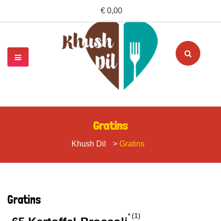
€ 0,00
Gratins
Khush Dil
>
Gratins
Gratins
1